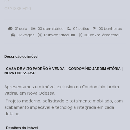
SP
CEP 13381-120
01 sala
03 dormitórios
02 suítes
03 banheiros
02 vagas
173m2m² área útil
300m2m² área total
Descrição do imóvel
CASA DE ALTO PADRÃO À VENDA – CONDOMÍNIO JARDIM VITÓRIA |
NOVA ODESSA/SP
Apresentamos um imóvel exclusivo no Condomínio Jardim
Vitória, em Nova Odessa.
Projeto moderno, sofisticado e totalmente mobiliado, com
acabamento impecável e tecnologia integrada em cada
detalhe.
Detalhes do imóvel