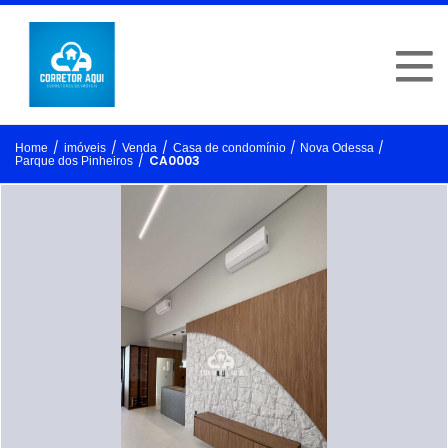
/
/
/
/
/
Home
imóveis
Venda
Casa de condomínio
Nova Odessa
/
CA0003
Parque dos Pinheiros