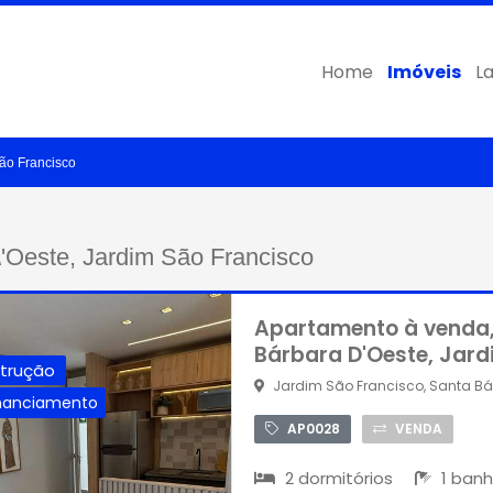
Home
Imóveis
L
ão Francisco
'Oeste, Jardim São Francisco
Apartamento à venda
Bárbara D'Oeste, Jard
trução
Jardim São Francisco, Santa Bá
inanciamento
AP0028
VENDA
2 dormitórios
1 banh