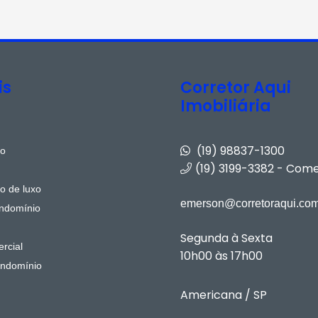
is
Corretor Aqui
Imobiliária
(19) 98837-1300
to
(19) 3199-3382 - Come
o de luxo
emerson@corretoraqui.com
ndomínio
Segunda à Sexta
rcial
10h00 às 17h00
ndomínio
Americana / SP