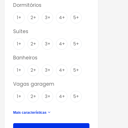
Dormitórios
1+
2+
3+
4+
5+
Suítes
1+
2+
3+
4+
5+
Banheiros
1+
2+
3+
4+
5+
Vagas garagem
1+
2+
3+
4+
5+
Mais características