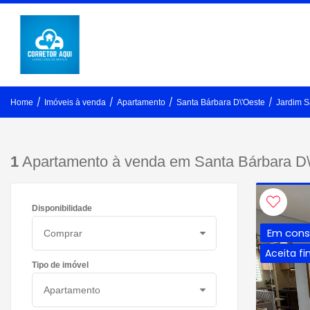
/
/
/
/
Home
Imóveis à venda
Apartamento
Santa Bárbara D\'Oeste
Jardim S
1
Apartamento à venda em Santa Bárbara D\
Disponibilidade
Em cons
Aceita f
Tipo de imóvel